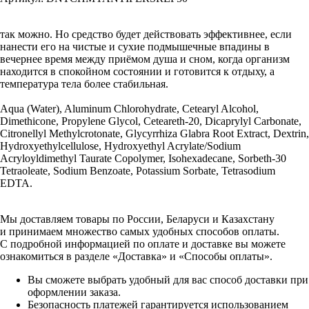
так можно. Но средство будет действовать эффективнее, если
нанести его на чистые и сухие подмышечные впадины в
вечернее время между приёмом душа и сном, когда организм
находится в спокойном состоянии и готовится к отдыху, а
температура тела более стабильная.
Aqua (Water), Aluminum Chlorohydrate, Cetearyl Alcohol,
Dimethicone, Propylene Glycol, Ceteareth-20, Dicaprylyl Carbonate,
Citronellyl Methylcrotonate, Glycyrrhiza Glabra Root Extract, Dextrin,
Hydroxyethylcellulose, Hydroxyethyl Acrylate/Sodium
Acryloyldimethyl Taurate Copolymer, Isohexadecane, Sorbeth-30
Tetraoleate, Sodium Benzoate, Potassium Sorbate, Tetrasodium
EDTA.
Мы доставляем товары по России, Беларуси и Казахстану
и принимаем множество самых удобных способов оплаты.
С подробной информацией по оплате и доставке вы можете
ознакомиться в разделе «Доставка» и «Способы оплаты».
Вы сможете выбрать удобный для вас способ доставки при
оформлении заказа.
Безопасность платежей гарантируется использованием