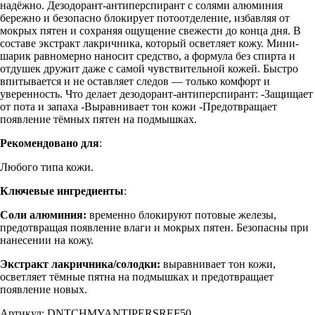
надёжно. Дезодорант-антиперспирант с солями алюминия
бережно и безопасно блокирует потоотделение, избавляя от
мокрых пятен и сохраняя ощущение свежести до конца дня. В
составе экстракт лакричника, который осветляет кожу. Мини-
шарик равномерно наносит средство, а формула без спирта и
отдушек дружит даже с самой чувствительной кожей. Быстро
впитывается и не оставляет следов — только комфорт и
уверенность. Что делает дезодорант-антиперспирант: -Защищает
от пота и запаха -Выравнивает тон кожи -Предотвращает
появление тёмных пятен на подмышках.
Рекомендовано для
:
Любого типа кожи.
Ключевые ингредиенты
:
Соли алюминия:
временно блокируют потовые железы,
предотвращая появление влаги и мокрых пятен. Безопасны при
нанесении на кожу.
Экстракт лакричника/солодки:
выравнивает тон кожи,
осветляет тёмные пятна на подмышках и предотвращает
появление новых.
Артикул: DNTCHMYANTIPERSREF50