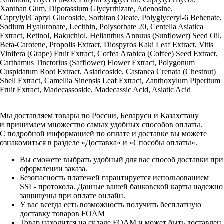
Xanthan Gum, Dipotassium Glycyrrhizate, Adenosine,
Caprylyl/Capryl Glucoside, Sorbitan Oleate, Polyglyceryl-6 Behenate,
Sodium Hyaluronate, Lecithin, Polysorbate 20, Centella Asiatica
Extract, Retinol, Bakuchiol, Helianthus Annuus (Sunflower) Seed Oil,
Beta-Carotene, Propolis Extract, Diospyros Kaki Leaf Extract, Vitis
Vinifera (Grape) Fruit Extract, Coffea Arabica (Coffee) Seed Extract,
Carthamus Tinctorius (Safflower) Flower Extract, Polygonum
Cuspidatum Root Extract, Asiaticoside, Castanea Crenata (Chestnut)
Shell Extract, Camellia Sinensis Leaf Extract, Zanthoxylum Piperitum
Fruit Extract, Madecassoside, Madecassic Acid, Asiatic Acid
Мы доставляем товары по России, Беларуси и Казахстану
и принимаем множество самых удобных способов оплаты.
С подробной информацией по оплате и доставке вы можете
ознакомиться в разделе «Доставка» и «Способы оплаты».
Вы сможете выбрать удобный для вас способ доставки при
оформлении заказа.
Безопасность платежей гарантируется использованием
SSL- протокола. Данные вашей банковской карты надежно
защищены при оплате онлайн.
У вас всегда есть возможность получить бесплатную
доставку товаров FOAM
Товар находится на складе FOAM и может быть доставлен