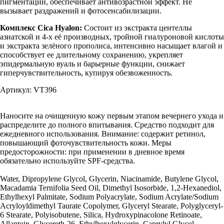
пигментации, обеспечивает антивозрастной эффект. Не
вызывает раздражений и фотосенсабилизации.
Комплекс Cica Hyalon:
Состоит из экстракта центеллы
азиатской и 4-х её производных, тройной гиалуроновой кислоты
и экстракта зелёного прополиса, интенсивно насыщает влагой и
способствует ее длительному сохранению, укрепляет
эпидермальную вуаль и барьерные функции, снижает
гиперчувствительность, купируя обезвоженность.
Артикул: VT396
Наносите на очищенную кожу первым этапом вечернего ухода и
распределите до полного впитывания. Средство подходит для
ежедневного использования. Внимание: содержит ретинол,
повышающий фоточувствительность кожи. Меры
предосторожности: при применении в дневное время
обязательно используйте SPF-средства.
Water, Dipropylene Glycol, Glycerin, Niacinamide, Butylene Glycol,
Macadamia Ternifolia Seed Oil, Dimethyl Isosorbide, 1,2-Hexanediol,
Ethylhexyl Palmitate, Sodium Polyacrylate, Sodium Acrylate/Sodium
Acryloyldimethyl Taurate Copolymer, Glyceryl Stearate, Polyglyceryl-
6 Stearate, Polyisobutene, Silica, Hydroxypinacolone Retinoate,
Allantoin, Glycereth-26, Ethylhexylglycerin, Caprylyl Glycol,