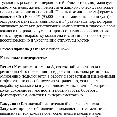
тусклости, рыхлости и неровностей общего тона, нормализует
работу сальных желез, препятствуя жирному блеску, закупорке
пор и появлению воспалений. Главным компонентом формулы
является Cica Reedle™ (95.000 ppm) — микроиглы (спикулы) с
экстрактом центеллы азиатской, в 14 раз меньше пор, которые
улучшают доставку действующих компонентов в глубокие слои
кожного покрова, запускают процесс активного обновления,
стимулируют выработку коллагена и эластина, способствуют
восстановлению и укреплению структуры клеток.
Рекомендовано для:
Всех типов кожи.
Ключевые ингредиенты:
Reti-A:
Комплекс витамина А, состоящий из ретинола и
ретиноида 4-го поколения – гидроксипинаколона ретиноата.
Мгновенно подключается в работу с возрастными изменениями
и эффективно способствует их устранению, усиливает
выработку коллагена и увеличивает межклеточный матрикс в
коже, сохраняя ее плотность и подтянутость, борется с
фотостарением, осветляет гиперпигментацию.
Бакучиол:
Безопасный растительный аналог ретинола.
Запускает процесс обновления, подавляет синтез меланина,
выравнивая тон кожи за счет осветления нежелательной