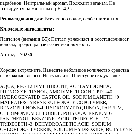
парабенов. Нейтральный аромат. Подходит веганам. Не
тестируется на животных. pH: 4,25.
Рекомендовано для
: Всех типов волос, особенно тонких.
Ключевые ингредиенты
:
Пантенол (витамин B5): Питает, увлажняет и восстанавливает
волосы, предотвращает сечение и ломкость.
Артикул: 39236
Хорошо встряхните. Нанесите небольшое количество средства
на влажные волосы. Не смывайте. Приступайте к укладке.
AQUA, PEG-12 DIMETHICONE, ACETAMIDE MEA,
PHENOXYETHANOL, AMODIMETHICONE, PEG-40
HYDROGENATED CASTOR OIL, SODIUM LANETH-40
MALEATE/STYRENE SULFONATE COPOLYMER,
BENZOPHENONE-4, HYDROLYZED QUINOA, PARFUM,
CETRIMONIUM CHLORIDE, POLYQUATERNIUM-6,
PANTHENOL, BENZONIC ACID, TRIDECETH – 15,
TRIDECETH -3, DEHYDROACETIC ACID, SODIUM
CHLORIDE, GLYCERIN, SODIUM HYDROXIDE, BUTYLENE