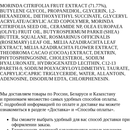
MORINDA CITRIFOLIA FRUIT EXTRACT (71.77%),
BUTYLENE GLYCOL, PROPANEDIOL, GLYCERIN, 1,2-
HEXANEDIOL, DIETHOXYETHYL SUCCINATE, GLYCERYL
ACRYLATE/ACRYLIC ACID COPOLYMER, MORINDA
CITRIFOLIA SEED OIL, CERAMIDE NP, OLEA EUROPAEA
(OLIVE) FRUIT OIL, BUTYROSPERMUM PARKII (SHEA)
BUTTER, SQUALANE, ROSMARINUS OFFICINALIS
(ROSEMARY) LEAF OIL, MELIA AZADIRACHTA LEAF
EXTRACT, MELIA AZADIRACHTA FLOWER EXTRACT,
THEOBROMA CACAO (COCOA) EXTRACT, DEXTRIN,
PHYTOSPHINGOSINE, CHOLESTEROL, SODIUM
HYALURONATE, HYDROGENATED LECITHIN, C12-13
PARETH-9, SODIUM POLYACRYLOYLDIMETHYL TAURATE,
CAPRYLIC/CAPRIC TRIGLYCERIDE, WATER, ALLANTOIN,
ADENOSINE, DISODIUM EDTA, CHLORPHENESIN.
Мы доставляем товары по России, Беларуси и Казахстану
и принимаем множество самых удобных способов оплаты.
С подробной информацией по оплате и доставке вы можете
ознакомиться в разделе «Доставка» и «Способы оплаты».
Вы сможете выбрать удобный для вас способ доставки при
оформлении заказа.
Безопасность платежей гарантируется использованием