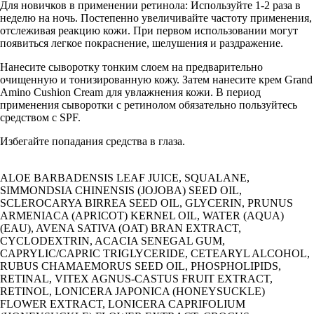
Для новичков в применении ретинола: Используйте 1-2 раза в
неделю на ночь. Постепенно увеличивайте частоту применения,
отслеживая реакцию кожи. При первом использовании могут
появиться легкое покраснение, шелушения и раздражение.
Нанесите сыворотку тонким слоем на предварительно
очищенную и тонизированную кожу. Затем нанесите крем Grand
Amino Cushion Cream для увлажнения кожи. В период
применения сыворотки с ретинолом обязательно пользуйтесь
средством с SPF.
Избегайте попадания средства в глаза.
ALOE BARBADENSIS LEAF JUICE, SQUALANE,
SIMMONDSIA CHINENSIS (JOJOBA) SEED OIL,
SCLEROCARYA BIRREA SEED OIL, GLYCERIN, PRUNUS
ARMENIACA (APRICOT) KERNEL OIL, WATER (AQUA)
(EAU), AVENA SATIVA (OAT) BRAN EXTRACT,
CYCLODEXTRIN, ACACIA SENEGAL GUM,
CAPRYLIC/CAPRIC TRIGLYCERIDE, CETEARYL ALCOHOL,
RUBUS CHAMAEMORUS SEED OIL, PHOSPHOLIPIDS,
RETINAL, VITEX AGNUS-CASTUS FRUIT EXTRACT,
RETINOL, LONICERA JAPONICA (HONEYSUCKLE)
FLOWER EXTRACT, LONICERA CAPRIFOLIUM