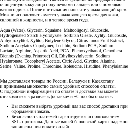
очищенную кожу лица подушечками пальцев или с помощью
ватного диска. После впитывания нанесите увлажняющий крем.
Можно использовать вместо увлажняющего крема для кожи,
склонной к жирности, и в теплое время года.
Aqua (Water), Glycerin, Squalane, Maltooligosyl Glucoside,
Hydrogenated Starch Hydrolysate, Sorbitan Oleate, Xylityl Glucoside,
Anhydroxylitol, Xylitol, Butylene Glycol, Citrus Junos Fruit Extract,
Sodium Acrylates Copolymer, Lecithin, Sodium PCA, Sodium
Lactate, Arginine, Aspartic Acid, PCA, Phenoxyethanol, Oenothera
Biennis (Evening Primrose) Оil, Ethylhexylglycerin, Sodium
Hyaluronate, Tocopheryl Acetate, Citric Acid, Glycine, Alanine,
Serine, Valine, Proline, Threonine, Isoleucine, Histidine, Phenylalanine
Мы доставляем товары по России, Беларуси и Казахстану
и принимаем множество самых удобных способов оплаты.
С подробной информацией по оплате и доставке вы можете
ознакомиться в разделе «Доставка» и «Способы оплаты».
Вы сможете выбрать удобный для вас способ доставки при
оформлении заказа.
Безопасность платежей гарантируется использованием
SSL- протокола. Данные вашей банковской карты надежно
защищены при оплате онлайн.