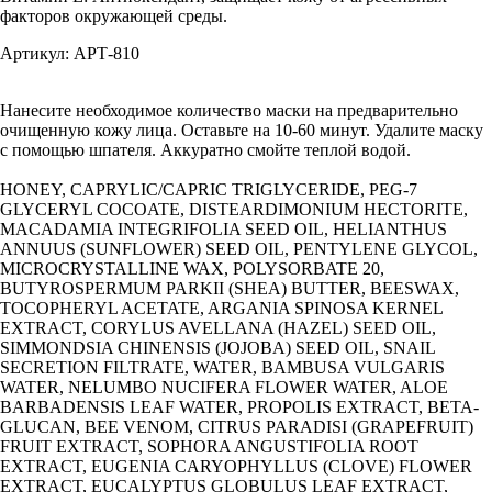
факторов окружающей среды.
Артикул: АРТ-810
Нанесите необходимое количество маски на предварительно
очищенную кожу лица. Оставьте на 10-60 минут. Удалите маску
с помощью шпателя. Аккуратно смойте теплой водой.
HONEY, CAPRYLIC/CAPRIC TRIGLYCERIDE, PEG-7
GLYCERYL COCOATE, DISTEARDIMONIUM HECTORITE,
MACADAMIA INTEGRIFOLIA SEED OIL, HELIANTHUS
ANNUUS (SUNFLOWER) SEED OIL, PENTYLENE GLYCOL,
MICROCRYSTALLINE WAX, POLYSORBATE 20,
BUTYROSPERMUM PARKII (SHEA) BUTTER, BEESWAX,
TOCOPHERYL ACETATE, ARGANIA SPINOSA KERNEL
EXTRACT, CORYLUS AVELLANA (HAZEL) SEED OIL,
SIMMONDSIA CHINENSIS (JOJOBA) SEED OIL, SNAIL
SECRETION FILTRATE, WATER, BAMBUSA VULGARIS
WATER, NELUMBO NUCIFERA FLOWER WATER, ALOE
BARBADENSIS LEAF WATER, PROPOLIS EXTRACT, BETA-
GLUCAN, BEE VENOM, CITRUS PARADISI (GRAPEFRUIT)
FRUIT EXTRACT, SOPHORA ANGUSTIFOLIA ROOT
EXTRACT, EUGENIA CARYOPHYLLUS (CLOVE) FLOWER
EXTRACT, EUCALYPTUS GLOBULUS LEAF EXTRACT,