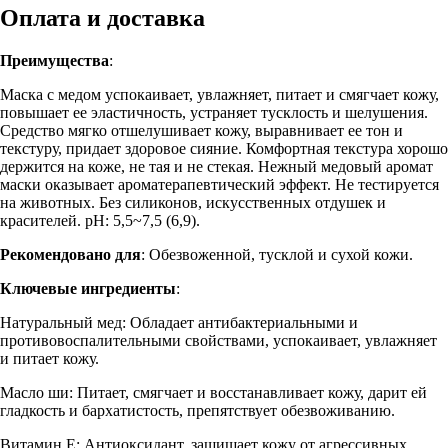
Оплата и доставка
Преимущества
:
Маска с медом успокаивает, увлажняет, питает и смягчает кожу,
повышает ее эластичность, устраняет тусклость и шелушения.
Средство мягко отшелушивает кожу, выравнивает ее тон и
текстуру, придает здоровое сияние. Комфортная текстура хорошо
держится на коже, не тая и не стекая. Нежный медовый аромат
маски оказывает ароматерапевтический эффект. Не тестируется
на животных. Без силиконов, искусственных отдушек и
красителей. pH: 5,5~7,5 (6,9).
Рекомендовано для
: Обезвоженной, тусклой и сухой кожи.
Ключевые ингредиенты
:
Натуральный мед: Обладает антибактериальными и
противовоспалительными свойствами, успокаивает, увлажняет
и питает кожу.
Масло ши: Питает, смягчает и восстанавливает кожу, дарит ей
гладкость и бархатистость, препятствует обезвоживанию.
Витамин Е: Антиоксидант, защищает кожу от агрессивных