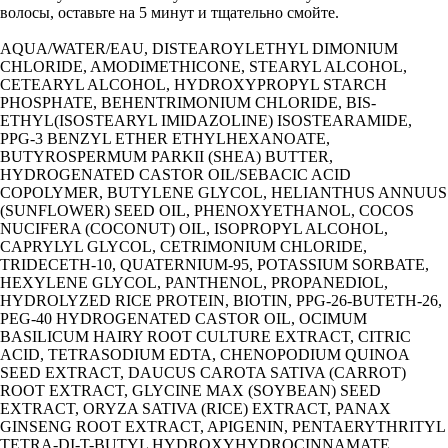
волосы, оставьте на 5 минут и тщательно смойте.
AQUA/WATER/EAU, DISTEAROYLETHYL DIMONIUM
CHLORIDE, AMODIMETHICONE, STEARYL ALCOHOL,
CETEARYL ALCOHOL, HYDROXYPROPYL STARCH
PHOSPHATE, BEHENTRIMONIUM CHLORIDE, BIS-
ETHYL(ISOSTEARYL IMIDAZOLINE) ISOSTEARAMIDE,
PPG-3 BENZYL ETHER ETHYLHEXANOATE,
BUTYROSPERMUM PARKII (SHEA) BUTTER,
HYDROGENATED CASTOR OIL/SEBACIC ACID
COPOLYMER, BUTYLENE GLYCOL, HELIANTHUS ANNUUS
(SUNFLOWER) SEED OIL, PHENOXYETHANOL, COCOS
NUCIFERA (COCONUT) OIL, ISOPROPYL ALCOHOL,
CAPRYLYL GLYCOL, CETRIMONIUM CHLORIDE,
TRIDECETH-10, QUATERNIUM-95, POTASSIUM SORBATE,
HEXYLENE GLYCOL, PANTHENOL, PROPANEDIOL,
HYDROLYZED RICE PROTEIN, BIOTIN, PPG-26-BUTETH-26,
PEG-40 HYDROGENATED CASTOR OIL, OCIMUM
BASILICUM HAIRY ROOT CULTURE EXTRACT, CITRIC
ACID, TETRASODIUM EDTA, CHENOPODIUM QUINOA
SEED EXTRACT, DAUCUS CAROTA SATIVA (CARROT)
ROOT EXTRACT, GLYCINE MAX (SOYBEAN) SEED
EXTRACT, ORYZA SATIVA (RICE) EXTRACT, PANAX
GINSENG ROOT EXTRACT, APIGENIN, PENTAERYTHRITYL
TETRA-DI-T-BUTYL HYDROXYHYDROCINNAMATE,