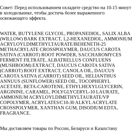
Совет: Перед использованием охладите средство на 10-15 минут
в холодильнике, чтобы достичь более выраженного
освежающего эффекта.
WATER, BUTYLENE GLYCOL, PROPANEDIOL, SALIX ALBA
(WILLOW) BARK EXTRACT, 1,2-HEXANEDIOL, AMMONIUM
ACRYLOYLDIMETHYLTAURATE/BEHENETH-25
METHACRYLATE CROSSPOLYMER, DAUCUS CAROTA
SATIVA (CARROT) ROOT POWDER, SACCHAROMYCES
FERMENT FILTRATE, ALBATRELLUS CONFLUENS
(MUSHROOM) EXTRACT, DAUCUS CAROTA SATIVA
(CARROT) ROOT EXTRACT, CANOLA OIL, DAUCUS
CAROTA SATIVA (CARROT) SEED OIL, HELIANTHUS
ANNUUS (SUNFLOWER) SEED OIL, TOCOPHERYL
ACETATE, BETA-CAROTENE, ETHYLHEXYLGLYCERIN,
ARGININE, CARAMEL, POLYGLYCERYL-10 LAURATE,
AMMONIUM ACRYLOYLDIMETHYLTAURATE/VP
COPOLYMER, ACRYLATES/C10-30 ALKYL ACRYLATE
CROSSPOLYMER, XANTHAN GUM, DISODIUM EDTA,
FRAGRANCE.
Мы доставляем товары по России, Беларуси и Казахстану