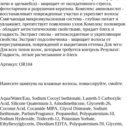
личи и эдельвейса) - защищает от оксидативного стресса,
фотостарения и разрушения кератина. Комплекс аминокислот -
восстанавливает поврежденные участки и укрепляет волосы
Смягчающая микроэмульсионная система - глубоко питает и
увлажняет, препятствует появлению узлов Комплекс полимеров
- обладает антистатическими свойствами, придает блеск и
гладкость Экстракт смолы - антиоксидантные и укрепляющие
свойства Экстракт подсолнечника - защищает волосы от
пересушивания, повреждений и выцветания оттенка Для чего:
Для всех типов волос, которым требуется контроль Результат:
Гладкость, легкое расчесывание и блеск
Артикул: OR104
Нанесите шампунь на влажные волосы, помассируйте, смойте.
Aqua/Water/Eau, Sodium Cocoyl Isethionate, Laureth-5 Carboxylic
Acid, Silicone Quaternium-3, Amodimethicone, Glycereth-26,
Coconut Acid, Cocamide MIPA, Glycol Distearate, Sodium
Isethionate, Parfum/Fragrance, Propanediol, Polyquaternium-10,
Sodium Hydroxide, Trideceth-12, Potassium Sorbate,
Ethylhexylglycerin, Disodium EDTA, Polyquaternium-59, Glycerin,