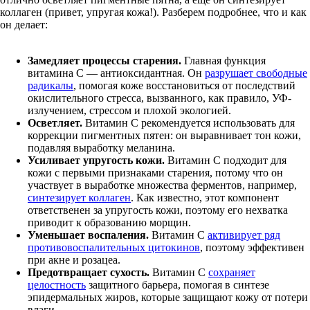
коллаген (привет, упругая кожа!). Разберем подробнее, что и как
он делает:
Замедляет процессы старения.
Главная функция
витамина С — антиоксидантная. Он
разрушает свободные
радикалы
, помогая коже восстановиться от последствий
окислительного стресса, вызванного, как правило, УФ-
излучением, стрессом и плохой экологией.
Осветляет.
Витамин С рекомендуется использовать для
коррекции пигментных пятен: он выравнивает тон кожи,
подавляя выработку меланина.
Усиливает упругость кожи.
Витамин С подходит для
кожи с первыми признаками старения, потому что он
участвует в выработке множества ферментов, например,
синтезирует коллаген
. Как известно, этот компонент
ответственен за упругость кожи, поэтому его нехватка
приводит к образованию морщин.
Уменьшает воспаления.
Витамин С
активирует ряд
противовоспалительных цитокинов
, поэтому эффективен
при акне и розацеа.
Предотвращает сухость.
Витамин С
сохраняет
целостность
защитного барьера, помогая в синтезе
эпидермальных жиров, которые защищают кожу от потери
влаги.