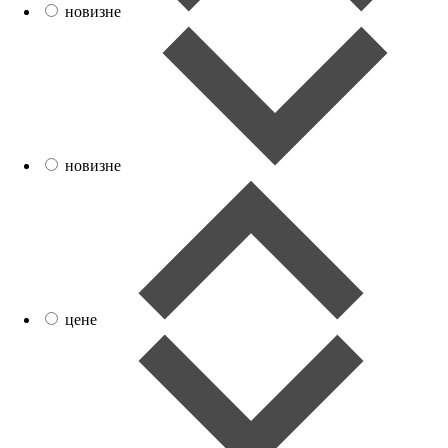
новизне
новизне
цене