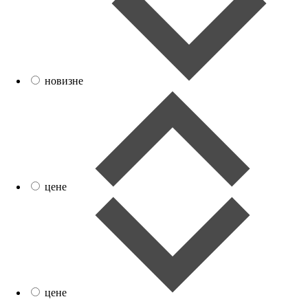
новизне
цене
цене