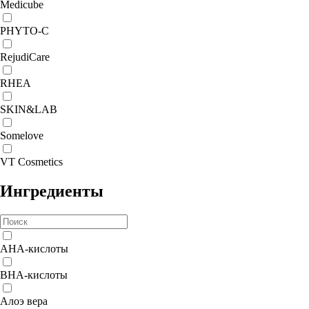
Medicube
PHYTO-C
RejudiCare
RHEA
SKIN&LAB
Somelove
VT Cosmetics
Ингредиенты
AHA-кислоты
BHA-кислоты
Алоэ вера