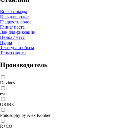
Воск / помада
Гель для волос
Гладкость волос
Глина/ паста
Лак для фиксации
Пенка / мусс
Пудра
Текстура и объем
Термозащита
Производитель
Davines
evo
ORIBE
Philosophy by Alex Kontier
R+CO