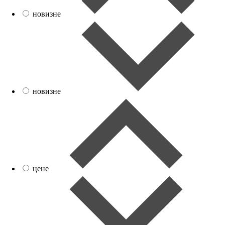
новизне
новизне
цене