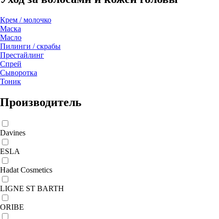
Крем / молочко
Маска
Масло
Пилинги / скрабы
Престайлинг
Спрей
Сыворотка
Тоник
Производитель
Davines
ESLA
Hadat Сosmetics
LIGNE ST BARTH
ORIBE