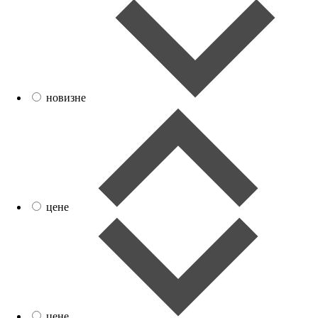
новизне
цене
цене