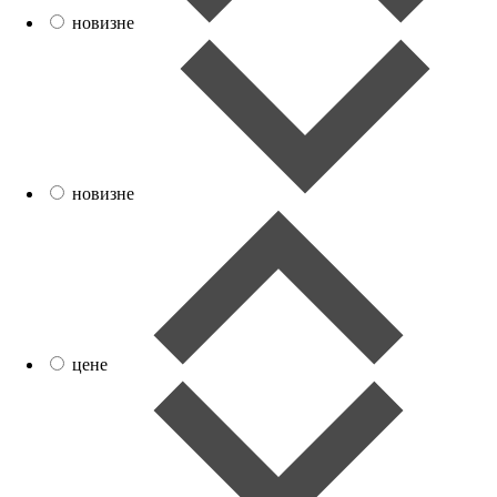
новизне
новизне
цене