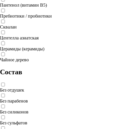
Пантенол (витамин B5)
Пребиотики / пробиотики
Сквалан
Центелла азиатская
Церамиды (керамиды)
Чайное дерево
Состав
Без отдушек
Без парабенов
Без силиконов
Без сульфатов