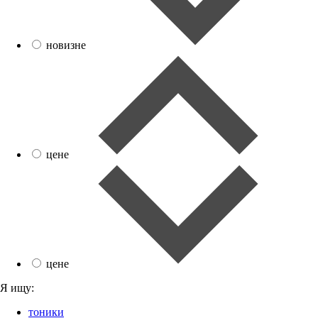
новизне
цене
цене
Я ищу:
тоники