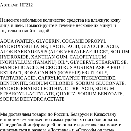
Артикул: HF212
Нанесите небольшое количество средства на влажную кожу
лица и шеи. Помассируйте в течение нескольких минут и
тщательно смойте водой.
AQUA (WATER), GLYCERIN, COCAMIDOPROPYL
HYDROXYSULTAINE, LACTIC ACID, GLYCOLIC ACID,
ALOE BARBADENSIS (ALOE VERA) LEAF JUICE*, SODIUM
HYDROXIDE, XANTHAN GUM, CALOPHYLLUM
INOPHYLLUM (TAMANU) OIL*, GLYCERYL STEARATE SE,
MANDELIC ACID, MICROCITRUS AUSTRALASICA FRUIT
EXTRACT, ROSA CANINA (ROSEHIP) FRUIT OIL*,
TARTARIC ACID, CAPRYLIC/CAPRIC TRIGLYCERIDE,
BENTONITE, SODIUM CHLORIDE, SODIUM GLUCONATE,
HYDROGENATED LECITHIN, CITRIC ACID, SODIUM
STEAROYL LACTYLATE, QUARTZ, SODIUM BENZOATE,
SODIUM DEHYDROACETATE
Мы доставляем товары по России, Беларуси и Казахстану
и принимаем множество самых удобных способов оплаты.
С подробной информацией по оплате и доставке вы можете
ознакомиться в разделе «Доставка» и «Способы оплаты».