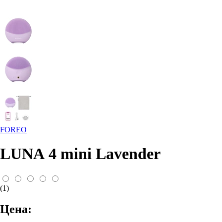
FOREO
LUNA 4 mini Lavender
(1)
Цена: