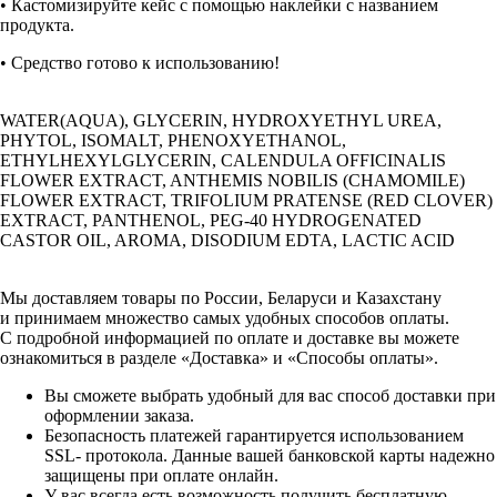
• Кастомизируйте кейс с помощью наклейки с названием
продукта.
• Средство готово к использованию!
WATER(AQUA), GLYCERIN, HYDROXYETHYL UREA,
PHYTOL, ISOMALT, PHENOXYETHANOL,
ETHYLHEXYLGLYCERIN, CALENDULA OFFICINALIS
FLOWER EXTRACT, ANTHEMIS NOBILIS (CHAMOMILE)
FLOWER EXTRACT, TRIFOLIUM PRATENSE (RED CLOVER)
EXTRACT, PANTHENOL, PEG-40 HYDROGENATED
CASTOR OIL, AROMA, DISODIUM EDTA, LACTIC ACID
Мы доставляем товары по России, Беларуси и Казахстану
и принимаем множество самых удобных способов оплаты.
С подробной информацией по оплате и доставке вы можете
ознакомиться в разделе «Доставка» и «Способы оплаты».
Вы сможете выбрать удобный для вас способ доставки при
оформлении заказа.
Безопасность платежей гарантируется использованием
SSL- протокола. Данные вашей банковской карты надежно
защищены при оплате онлайн.
У вас всегда есть возможность получить бесплатную