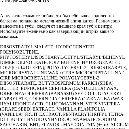
Артикул: 4640259780115
Аккуратно сожмите тюбик, чтобы небольшое количество
бальзама попало на металлический аппликатор. Равномерно
нанесите на губы, следуя от внешнего края губ к центру.
Используйте ежедневно как завершающий штрих вашего
макияжа.
DIISOSTEARYL MALATE, HYDROGENATED
POLYISOBUTENE,
PHYTOSTERYL/ISOSTEARYL/CETYL/STEARYL/BEHENYL
DIMER DILINOLEATE, POLYBUTENE, HYDROGENATED
POLY(C6-14 OLEFIN), POLYGLYCERYL-2 TRIISOSTEARATE,
MICROCRYSTALLINE WAX / CERA MICROCRISTALLINA /
CIRE MICROCRISTALLINE, POLYGLYCERYL-2
DIISOSTEARATE, BUTYROSPERMUM PARKII (SHEA)
BUTTER, EUPHORBIA CERIFERA (CANDELILLA) WAX,
ORBIGNYA OLEIFERA (BABASSU) SEED OIL, GLYCERYL
CAPRYLATE, COPERNICIA CERIFERA (CARNAUBA) WAX,
HYALURONIC ACID, GLUCOMANNAN, VITIS VINIFERA
(GRAPE SEED) EXTRACT, VANILLA PLANIFOLIA
(VANILLA) FRUIT EXTRACT, PENTAERYTHRITYL TETRA-
DI-T-BUTYL HYDROXYHYDROCINNAMATE, SODIUM
SACCHARIN, BHT, FLAVOR . MAY CONTAIN (+/-): CALCIUM