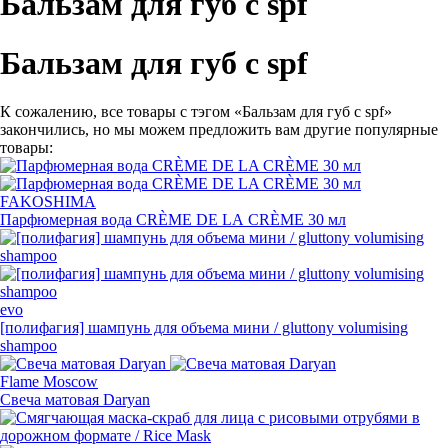
Бальзам для губ с spf
Бальзам для губ с spf
К сожалению, все товары с тэгом «Бальзам для губ с spf»
закончились, но мы можем предложить вам другие популярные
товары:
FAKOSHIMA
Парфюмерная вода CRÈME DE LA CRÈME 30 мл
evo
[полифагия] шампунь для объема мини / gluttony volumising
shampoo
Flame Moscow
Свеча матовая Daryan