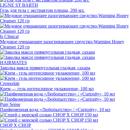
LIGNE ST BARTH
Гель для тела с экстрактом плюща, 200 мл.
Is Clinical
Медовое очищающее разогревающее
средство-Warming
Honey
Cleanser 120 гр
HAIRMATES
Заколка макси прямоугольная гладкая, сахара
Cremorlab
Крем — гель интенсивное увлажнение, 100 мл
Pure Sense
Парфюмерная вода
«
Любопытство» / «Curiosity», 10 мл
CHOP X CHOP