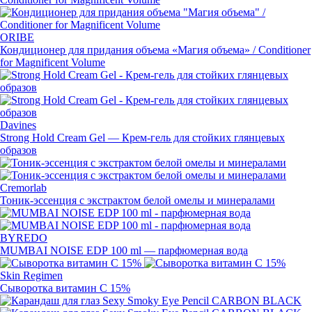
ORIBE
Кондиционер для придания объема
«
Магия объема» / Conditioner
for Magnificent Volume
Davines
Strong Hold Cream Gel —
Крем-гель
для стойких глянцевых
образов
Cremorlab
Тоник-эссенция
с экстрактом белой омелы и минералами
BYREDO
MUMBAI NOISE EDP 100 ml — парфюмерная вода
Skin Regimen
Сыворотка витамин С 15%