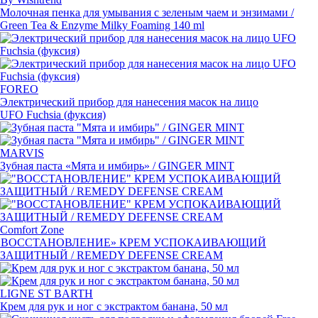
Молочная пенка для умывания с зеленым чаем и энзимами /
Green Tea & Enzyme Milky Foaming 140 ml
FOREO
Электрический прибор для нанесения масок на лицо
UFO Fuchsia
(
фуксия)
MARVIS
Зубная паста
«
Мята и имбирь» / GINGER MINT
Comfort Zone
«
ВОССТАНОВЛЕНИЕ» КРЕМ УСПОКАИВАЮЩИЙ
ЗАЩИТНЫЙ / REMEDY DEFENSE CREAM
LIGNE ST BARTH
Крем для рук и ног с экстрактом банана, 50 мл