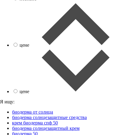
цене
цене
Я ищу:
биодерма от солнца
биодерма солнцезащитные средства
крем биодерма спф 50
биодерма солнцезащитный крем
биодерма 50