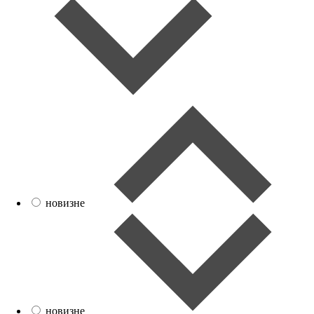
новизне
новизне