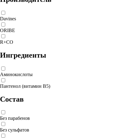
Davines
ORIBE
R+CO
Ингредиенты
Аминокислоты
Пантенол (витамин B5)
Состав
Без парабенов
Без сульфатов