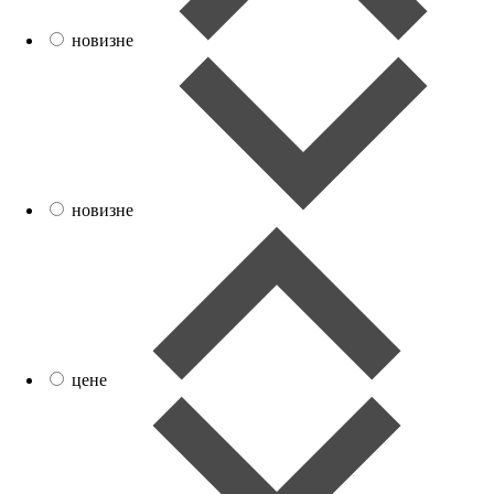
новизне
новизне
цене