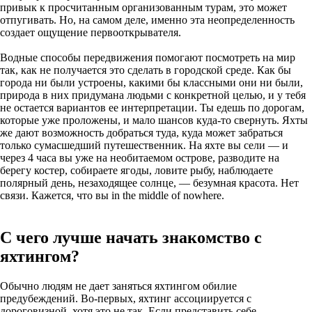
привык к просчитанным организованным турам, это может
отпугивать. Но, на самом деле, именно эта неопределенность
создает ощущение первооткрывателя.
Водные способы передвижения помогают посмотреть на мир
так, как не получается это сделать в городской среде. Как бы
города ни были устроены, какими бы классными они ни были,
природа в них придумана людьми с конкретной целью, и у тебя
не остается вариантов ее интерпретации. Ты едешь по дорогам,
которые уже проложены, и мало шансов куда-то свернуть. Яхты
же дают возможность добраться туда, куда может забраться
только сумасшедший путешественник. На яхте вы сели — и
через 4 часа вы уже на необитаемом острове, разводите на
берегу костер, собираете ягоды, ловите рыбу, наблюдаете
полярный день, незаходящее солнце, — безумная красота. Нет
связи. Кажется, что вы in the middle of nowhere.
С чего лучше начать знакомство с
яхтингом?
Обычно людям не дает заняться яхтингом обилие
предубеждений. Во-первых, яхтинг ассоциируется с
дороговизной, хотя это не так. Если представить себе