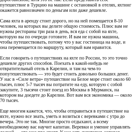
путешествие в Турцию на машине с остановкой в отелях, яхтинг
окажется равнозначен по деньгам или даже дешевле.
Сама яхта в аренду стоит дорого, но на ней помещается 8-10
человек, на которых вы делите общую стоимость. Плюс вам не
нужны рестораны три раза в день, вся еда с собой на яхте,
которую вы по очереди готовите. И вам не нужна машина,
чтобы путешествовать, потому что у вас гостиница на воде, и
она перемещается по маршруту, который вам нравится.
Если говорить о путешествиях на яхте по России, то это точно
дешевле других способов. Поехать в какой-нибудь не
отвратительный отель в Карелии, и там на чем-то
попутешествовать — это будет стоить довольно больших денег.
У нас в «Силе ветра» путешествие на Белое море стоит около 60
тысяч, плюс 5-7 тысяч вы потратите на еду, которую с собой
закупите, 3 тысячи стоит поезд из Москвы в Мурманск, на
котором вы доедете до Карелии. Вот вам вся экономика — около
70 тысяч.
Еще многим кажется, что, чтобы отправиться в путешествие на
яхте, нужно все знать, уметь и возиться с веревками с утра до
вечера. Это не так. Многие просто отдыхают, а всему
необходимому вас научит капитан. Веревки и умение управлять