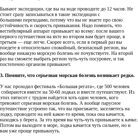
Бывают экспедиции, где вы на воде проводите до 12 часов. Не
стоит сразу записываться в такие экспедиции с
большими переходами, потому что вы не знаете про свою
устойчивость и скорость привыкания. Надо помнить, что
вестибулярный аппарат привыкает ко всему: после вашего
первого путешествия на яхте во втором вам будет проще, в
третьем — еще легче. Скорее всего, если в первый раз вы
поедете в относительно спокойный, безопасный регион, вы
вообще никакую морскую болезнь не почувствуете. На второй
раз вы сможете выбрать регион чуть-чуть посуровее, и так
постепенно организм привыкнет.
3. Помните, что серьезная морская болезнь возникает редко.
У нас проходил фестиваль «Большая регата», где 500 человек
собираются вместе на 50-60 лодках и вместе путешествуют. Из
этих пятисот с трудом найдется хоть один человек, кого
тревожит серьезная морская болезнь. А вообще парусное
путешествие устроено так, что вы приезжаете, заселяетесь на
лодку, проводите на ней какое-то время, пока она качается,
находясь у берега. За это время вы чуть-чуть привыкаете к качке.
Потом вы выходите в море, лодка качается чуть сильнее, но и
вам уже проще привыкнуть.