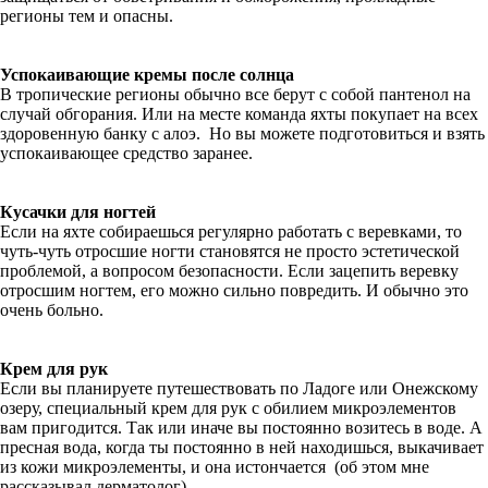
регионы тем и опасны.
Успокаивающие кремы после солнца
В тропические регионы обычно все берут с собой пантенол на
случай обгорания. Или на месте команда яхты покупает на всех
здоровенную банку с алоэ. Но вы можете подготовиться и взять
успокаивающее средство заранее.
Кусачки для ногтей
Если на яхте собираешься регулярно работать с веревками, то
чуть-чуть отросшие ногти становятся не просто эстетической
проблемой, а вопросом безопасности. Если зацепить веревку
отросшим ногтем, его можно сильно повредить. И обычно это
очень больно.
Крем для рук
Если вы планируете путешествовать по Ладоге или Онежскому
озеру, специальный крем для рук с обилием микроэлементов
вам пригодится. Так или иначе вы постоянно возитесь в воде. А
пресная вода, когда ты постоянно в ней находишься, выкачивает
из кожи микроэлементы, и она истончается (об этом мне
рассказывал дерматолог).