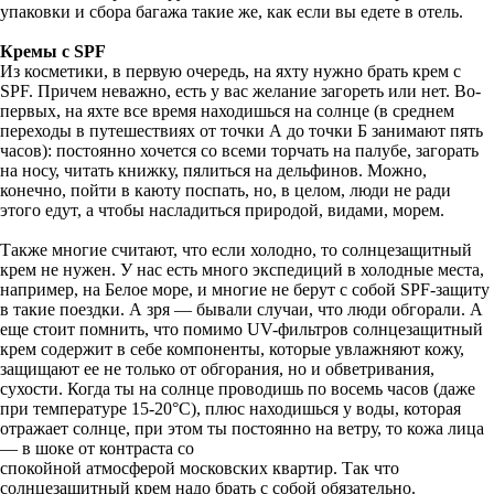
упаковки и сбора багажа такие же, как если вы едете в отель.
Кремы с SPF
Из косметики, в первую очередь, на яхту нужно брать крем с
SPF. Причем неважно, есть у вас желание загореть или нет. Во-
первых, на яхте все время находишься на солнце (в среднем
переходы в путешествиях от точки А до точки Б занимают пять
часов): постоянно хочется со всеми торчать на палубе, загорать
на носу, читать книжку, пялиться на дельфинов. Можно,
конечно, пойти в каюту поспать, но, в целом, люди не ради
этого едут, а чтобы насладиться природой, видами, морем.
Также многие считают, что если холодно, то солнцезащитный
крем не нужен. У нас есть много экспедиций в холодные места,
например, на Белое море, и многие не берут с собой SPF-защиту
в такие поездки. А зря — бывали случаи, что люди обгорали. А
еще стоит помнить, что помимо UV-фильтров солнцезащитный
крем содержит в себе компоненты, которые увлажняют кожу,
защищают ее не только от обгорания, но и обветривания,
сухости. Когда ты на солнце проводишь по восемь часов (даже
при температуре 15-20°C), плюс находишься у воды, которая
отражает солнце, при этом ты постоянно на ветру, то кожа лица
— в шоке от контраста со
спокойной атмосферой московских квартир. Так что
солнцезащитный крем надо брать с собой обязательно.