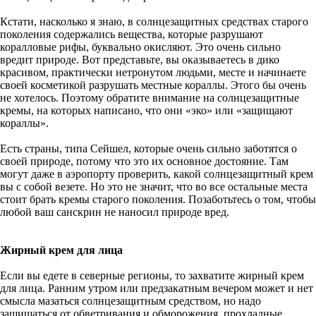
Кстати, насколько я знаю, в солнцезащитных средствах старого
поколения содержались вещества, которые разрушают
коралловые рифы, буквально окисляют. Это очень сильно
вредит природе. Вот представьте, вы оказываетесь в дико
красивом, практически нетронутом людьми, месте и начинаете
своей косметикой разрушать местные кораллы. Этого бы очень
не хотелось. Поэтому обратите внимание на солнцезащитные
кремы, на которых написано, что они «эко» или «защищают
кораллы».
Есть страны, типа Сейшел, которые очень сильно заботятся о
своей природе, потому что это их основное достояние. Там
могут даже в аэропорту проверить, какой солнцезащитный крем
вы с собой везете. Но это не значит, что во все остальные места
стоит брать кремы старого поколения. Позаботьтесь о том, чтобы
любой ваш санскрин не наносил природе вред.
Жирный крем для лица
Если вы едете в северные регионы, то захватите жирный крем
для лица. Ранним утром или предзакатным вечером может и нет
смысла мазаться солнцезащитным средством, но надо
защищаться от обветривания и обморожения, прохладные