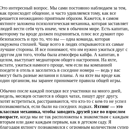
Это интересный вопрос. Мы сами постоянно наблюдаем за тем,
как происходит общение, и часто удивляемся тому, как все
решается неожиданно приятным образом. Кажется, в самом
яхтинге заложена психологическая механика, которая заставляет
людей вести себя чуть иначе, чем в обычном мире. Есть капитан,
которому ты вроде должен подчиняться, плюс все думают про
безопасность и про то, что вы — одна команда, которая
окружена стихией. Чаще всего в людях открываются их самые
лучшие стороны. И все понимают, что им нужно ужиться друг с
другом для того, чтобы была атмосфера кайфа. А капитан, в
целом, выступает медиатором общего настроения. На яхте,
кстати, ужиться намного проще, чем если вы компанией
поедете в отель и заселитесь в соседние номера — ведь у вас
могут быть разные желания и планы. А на яхте вы вроде как
один организм, вы заранее принимаете правила общей игры.
Обычно после каждой поездки все участники на много дней,
недель, месяцев остаются в общих чатах, пишут друг другу,
хотят встретиться, расстраиваются, что кто-то с кем-то не успел
познакомиться, если были на соседних лодках.
Яхтинг — это
классная механика, чтобы заводить друзей уже во взрослом
возрасте
, когда мы не так расположены к знакомствам с каждым
вторым или даже каждым первым, как в детском саду. Я
благодаря яхтингу познакомился с огромным количеством супер