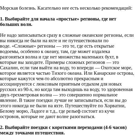
Морская болезнь. Касательно нее есть несколько рекомендаций:
1. Выбирайте для начала «простые» регионы, где нет
больших волн.
Не надо записываться сразу в сложные океанские регионы, если
вы никогда не были на яхте и не путешествовали по
воде. «Сложные» регионы — это те, где есть открытые
водоемы, особенно к океану, там, где может издалека
разгоняться волна и где нет множества маленьких бухт, в
которые вы заходите. Примеры сложных регионов — это
Сахалин, если там выйти на воду, то впереди — Охотское море,
которое является частью Тихого океана. Или Канарские острова,
которые кажутся чем-то абсолютно прекрасным и
ассоциируются с люксовым приятным отдыхом для новых
русских из 90-х, но когда там выходишь на воду, то здоровенная
двух-трехметровая волна — это совершенно нормальное
явление. В такие поездки лучше не записываться, если вы до
этого никогда не были на яхте. Путешествуйте по Хорватии,
Белому морю, Ладоге и т.д., где рельеф состоит из кучи
островов, которые не дают волне разогнаться.
2. Выбирайте поездки с короткими переходами (4-6 часов)
между точками путешествия.