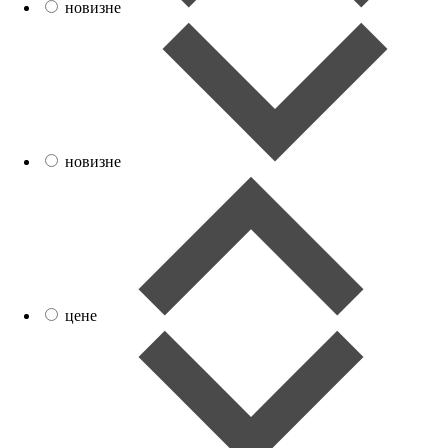
новизне
новизне
цене