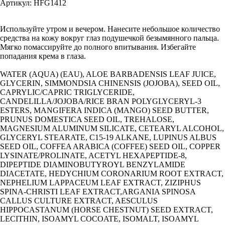
Артикул: HFG1412
Используйте утром и вечером. Нанесите небольшое количество
средства на кожу вокруг глаз подушечкой безымянного пальца.
Мягко помассируйте до полного впитывания. Избегайте
попадания крема в глаза.
WATER (AQUA) (EAU), ALOE BARBADENSIS LEAF JUICE,
GLYCERIN, SIMMONDSIA CHINENSIS (JOJOBA), SEED OIL,
CAPRYLIC/CAPRIC TRIGLYCERIDE,
CANDELILLA/JOJOBA/RICE BRAN POLYGLYCERYL-3
ESTERS, MANGIFERA INDICA (MANGO) SEED BUTTER,
PRUNUS DOMESTICA SEED OIL, TREHALOSE,
MAGNESIUM ALUMINUM SILICATE, CETEARYL ALCOHOL,
GLYCERYL STEARATE, C15-19 ALKANE, LUPINUS ALBUS
SEED OIL, COFFEA ARABICA (COFFEE) SEED OIL, COPPER
LYSINATE/PROLINATE, ACETYL HEXAPEPTIDE-8,
DIPEPTIDE DIAMINOBUTYROYL BENZYLAMIDE
DIACETATE, HEDYCHIUM CORONARIUM ROOT EXTRACT,
NEPHELIUM LAPPACEUM LEAF EXTRACT, ZIZIPHUS
SPINA-CHRISTI LEAF EXTRACT,ARGANIA SPINOSA
CALLUS CULTURE EXTRACT, AESCULUS
HIPPOCASTANUM (HORSE CHESTNUT) SEED EXTRACT,
LECITHIN, ISOAMYL COCOATE, ISOMALT, ISOAMYL