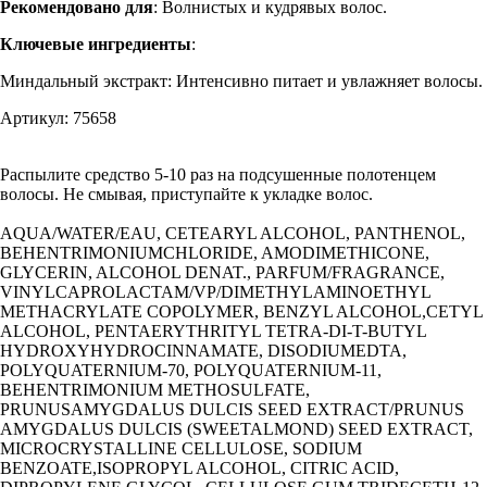
Рекомендовано для
: Волнистых и кудрявых волос.
Ключевые ингредиенты
:
Миндальный экстракт: Интенсивно питает и увлажняет волосы.
Артикул: 75658
Распылите средство 5-10 раз на подсушенные полотенцем
волосы. Не смывая, приступайте к укладке волос.
AQUA/WATER/EAU, CETEARYL ALCOHOL, PANTHENOL,
BEHENTRIMONIUMCHLORIDE, AMODIMETHICONE,
GLYCERIN, ALCOHOL DENAT., PARFUM/FRAGRANCE,
VINYLCAPROLACTAM/VP/DIMETHYLAMINOETHYL
METHACRYLATE COPOLYMER, BENZYL ALCOHOL,CETYL
ALCOHOL, PENTAERYTHRITYL TETRA-DI-T-BUTYL
HYDROXYHYDROCINNAMATE, DISODIUMEDTA,
POLYQUATERNIUM-70, POLYQUATERNIUM-11,
BEHENTRIMONIUM METHOSULFATE,
PRUNUSAMYGDALUS DULCIS SEED EXTRACT/PRUNUS
AMYGDALUS DULCIS (SWEETALMOND) SEED EXTRACT,
MICROCRYSTALLINE CELLULOSE, SODIUM
BENZOATE,ISOPROPYL ALCOHOL, CITRIC ACID,