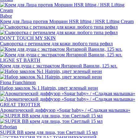
Babor
Крем для Лица против Морщин HSR lifting / HSR Lifting Cream
DON'T TOUCH MY SKIN
Сыворотка с ретиналем для кожи любого типа рефил
LIGNE ST BARTH
Крем для душа с экстрактом Янтарной Ванили, 125 мл.
Fiona Franchimon
Набор заколок № 1 Hairpin, цвет зеленый неон
GREAT TROTTER
Ароматический диффузор
«
Sugar baby» / «Сладкая малышка»
Erborian
SUPER BB крем для лица, тон Светлый 15 мл