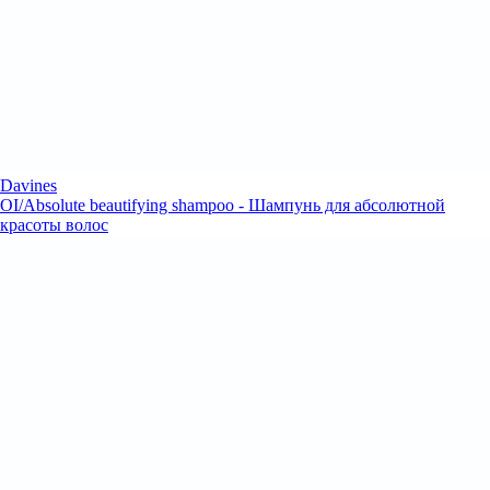
Davines
OI/Absolute beautifying shampoo - Шампунь для абсолютной
красоты волос