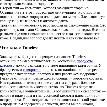
её визуально моложе и здоровее.
Второй тип — косметика, которая замедляет старение.
Останавливать этот процесс еще не научились, но отсрочить
появление новых морщин очень даже возможно. Здесь помогут
солнцезащитные кремы и антиоксиданты.
Третий тип — косметика, работающая на омоложение кожи. Это
ретиноиды, витамин С, гликолевая кислота и пептиды. Все они
разными путями повышают количество и качество коллагена в
коже. Предвидим вопрос: где их искать и как использовать?
Что такое Timeless
Знакомьтесь, бренд с говорящим названием Timeless —
отличный пример антивозрастной косметики,
продукты
которого
можно разложить по трем названным категориям. У
бренда есть и
сыворотки
, и кремы, но наибольший интерес
представляют первые, поэтому о них расскажем подробнее.
Главное отличие и преимущество бренда — короткие составы.
Как правило, антивозрастные средства содержат большое
количество активных компонентов, но Timeless берут не
количеством, а концентрацией. В большинстве их сывороток —
основа в виде воды и гиалуроновой кислоты плюс один-три
ингредиента. Производитель честно пишет на каждой упаковке
о процентном содержании веществ, чтобы вы понимали,