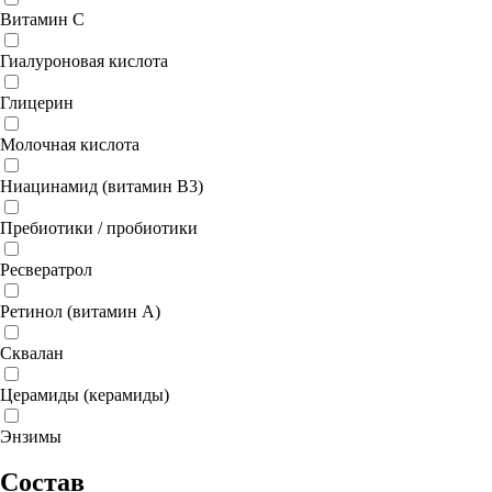
Витамин C
Гиалуроновая кислота
Глицерин
Молочная кислота
Ниацинамид (витамин B3)
Пребиотики / пробиотики
Ресвератрол
Ретинол (витамин A)
Сквалан
Церамиды (керамиды)
Энзимы
Состав