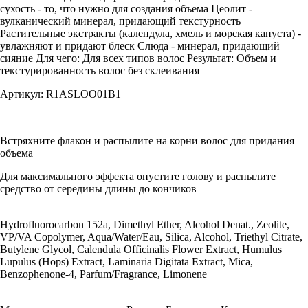
сухость - то, что нужно для создания объема Цеолит -
вулканический минерал, придающий текстурность
Растительные экстракты (календула, хмель и морская капуста) -
увлажняют и придают блеск Слюда - минерал, придающий
сияние Для чего: Для всех типов волос Результат: Объем и
текстурированность волос без склеивания
Артикул: R1ASLOO01B1
Встряхните флакон и распылите на корни волос для придания
объема
Для максимального эффекта опустите голову и распылите
средство от середины длины до кончиков
Hydrofluorocarbon 152a, Dimethyl Ether, Alcohol Denat., Zeolite,
VP/VA Copolymer, Aqua/Water/Eau, Silica, Alcohol, Triethyl Citrate,
Butylene Glycol, Calendula Officinalis Flower Extract, Humulus
Lupulus (Hops) Extract, Laminaria Digitata Extract, Mica,
Benzophenone-4, Parfum/Fragrance, Limonene